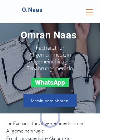
O.Naas
Omran
Naas
Facharzt für
Allgemeinmedizin
- Allgemeinchirugie -
Ernährungsmedizin
WhatsApp
Termin Vereinbaren
Ihr
Facharzt für
Allgemeinmedizin und
Allgemeinchirugie,
Ernährungsmedizin- Akupunktur